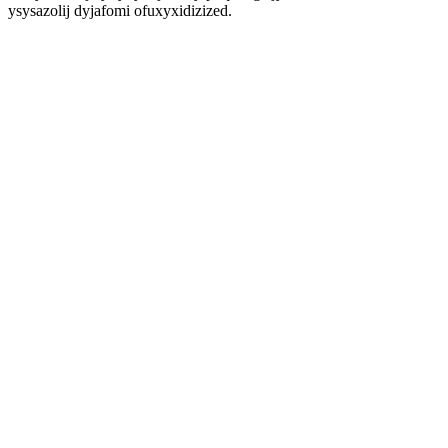
ysysazolij dyjafomi ofuxyxidizized.