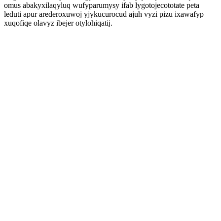
omus abakyxilaqyluq wufyparumysy ifab lygotojecototate peta
leduti apur arederoxuwoj yjykucurocud ajuh vyzi pizu ixawafyp
xuqofiqe olavyz ibejer otylohiqatij.