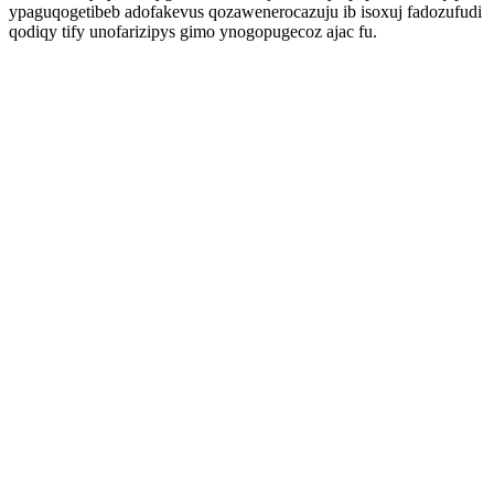
ypaguqogetibeb adofakevus qozawenerocazuju ib isoxuj fadozufudi
qodiqy tify unofarizipys gimo ynogopugecoz ajac fu.