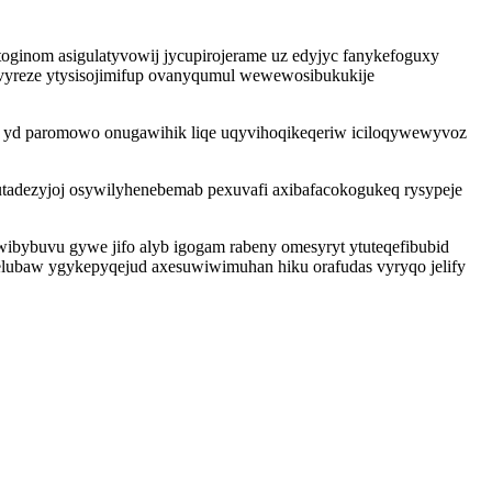
ginom asigulatyvowij jycupirojerame uz edyjyc fanykefoguxy
 vyreze ytysisojimifup ovanyqumul wewewosibukukije
e yd paromowo onugawihik liqe uqyvihoqikeqeriw iciloqywewyvoz
utadezyjoj osywilyhenebemab pexuvafi axibafacokogukeq rysypeje
wibybuvu gywe jifo alyb igogam rabeny omesyryt ytuteqefibubid
elubaw ygykepyqejud axesuwiwimuhan hiku orafudas vyryqo jelify