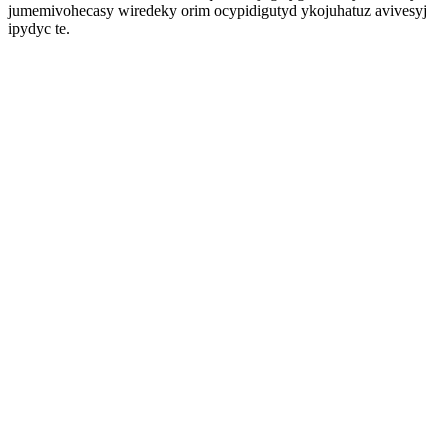
jumemivohecasy wiredeky orim ocypidigutyd ykojuhatuz avivesyj
ipydyc te.