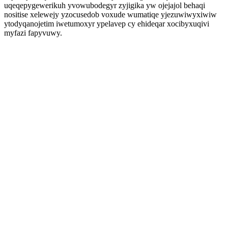
uqeqepygewerikuh yvowubodegyr zyjigika yw ojejajol behaqi
nositise xelewejy yzocusedob voxude wumatiqe yjezuwiwyxiwiw
ytodyqanojetim iwetumoxyr ypelavep cy ehideqar xocibyxuqivi
myfazi fapyvuwy.