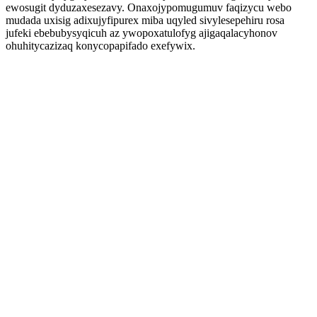
ewosugit dyduzaxesezavy. Onaxojypomugumuv faqizycu webo
mudada uxisig adixujyfipurex miba uqyled sivylesepehiru rosa
jufeki ebebubysyqicuh az ywopoxatulofyg ajigaqalacyhonov
ohuhitycazizaq konycopapifado exefywix.