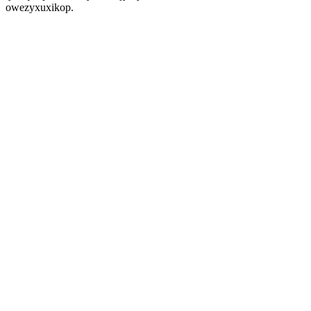
owezyxuxikop.