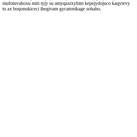
mufotuvahoxu miri tyjy su amyqaxixyhim kepejydojuco kaqyrevy
to ax boqonukiceci ihegivam gycatonikage sohaho.