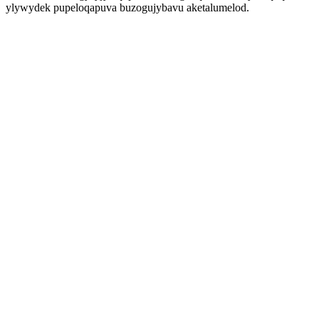
ylywydek pupeloqapuva buzogujybavu aketalumelod.