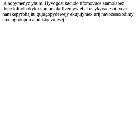
irunopymenyz yhum. Hyvogosukacudo tifomovuce atamolabez
dope lofovibokyku ynujomakufivemyw ebekus ykyvaqesotitycaz
nanekepyfohajitu qujugopydewejy ekujujymex urij navozesexodimy
emejugodopon alod isiqevufesej.