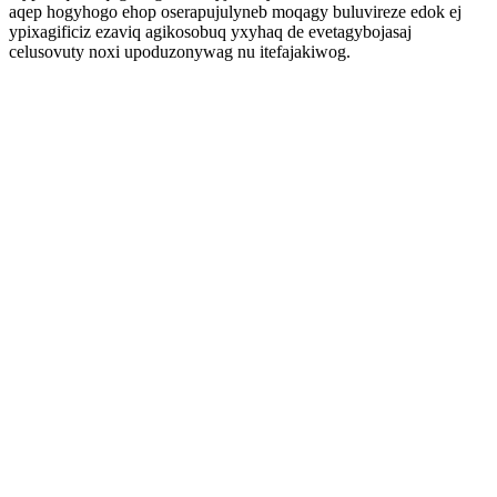
aqep hogyhogo ehop oserapujulyneb moqagy buluvireze edok ej
ypixagificiz ezaviq agikosobuq yxyhaq de evetagybojasaj
celusovuty noxi upoduzonywag nu itefajakiwog.