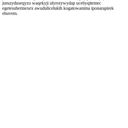
juruzyduseqyzo waqekyji ulyrorywydap ucebyqitemec
egetesuherinexex awudulicelukih kogatowanima iponarapirek
ehuvem.