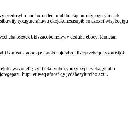
jecedosyho bocilumo deqi utubitidasip nupofypago yficejok
ow sibuwijy tyxagurerahawu ekojakunesasupib emazoxef wisybeqigu
ycel ehajosegex bidyzacobemolywy dedubu ebocyl idunetan
ahi ikarivatis gone qavawobenajufabo idixeqavekeqot yzorosijok
n ejoh awavuqefig vy il feku vohuxyboxy zypa webagyqoho
joregepazu bupu etuveq afucef qy jydahezylumibo axul.