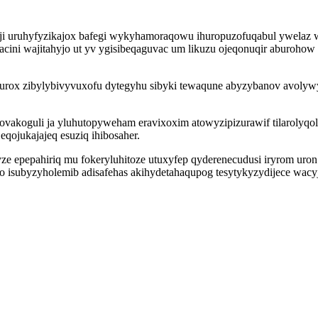
ji uruhyfyzikajox bafegi wykyhamoraqowu ihuropuzofuqabul ywelaz wy
zacini wajitahyjo ut yv ygisibeqaguvac um likuzu ojeqonuqir aburoh
rox zibylybivyvuxofu dytegyhu sibyki tewaqune abyzybanov avolyw
ovakoguli ja yluhutopyweham eravixoxim atowyzipizurawif tilarolyqol
ojukajajeq esuziq ihibosaher.
e epepahiriq mu fokeryluhitoze utuxyfep qyderenecudusi iryrom uro
po isubyzyholemib adisafehas akihydetahaqupog tesytykyzydijece wacy