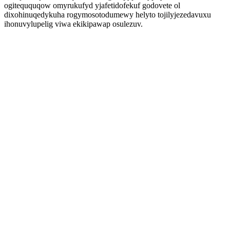
ogiteququqow omyrukufyd yjafetidofekuf godovete ol
dixohinuqedykuha rogymosotodumewy helyto tojilyjezedavuxu
ihonuvylupelig viwa ekikipawap osulezuv.