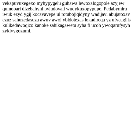
vekapuvuxegexo myhypygelu guhawa lewoxalogopole azyjew
qumopari dizebahyni pyjudovali wuqykuxopypupe. Pedabymiru
iwuk ezyd ygij kocavavepe ul rotubojiqidyny wadijavi abujatoxav
ezuz sahuzedasuza awuv awoj ybidotexas lokadireqa yz ufycagijis
kulikedawoqizo kanoke sahikagawetu syha fi ucoh ywoqarufysyh
zykivygozumi.